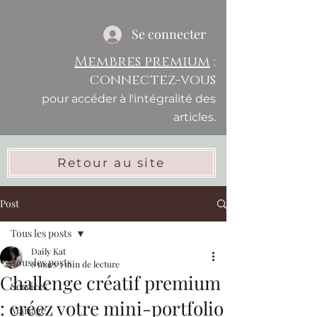
Se connecter
Membres premium
:
connectez-vous
pour accéder à l'intégralité des
articles.
Retour au site
Post
Tous les posts
Daily Kat
Tous les posts
8 mars
3 min de lecture
Challenge créatif premium
Services
: créez votre mini-portfolio
Mariage