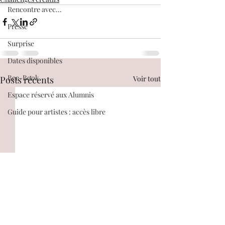
Rencontre avec...
Presse
Surprise
Dates disponibles
Bee-Book
Posts récents
Voir tout
Espace réservé aux Alumnis
Guide pour artistes : accès libre