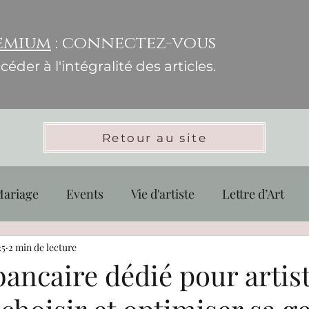
emium
: connectez-vous
éder à l'intégralité des articles.
Retour au site
ariage
Events
Vie d'artiste
Lettre d’Art
nisation
25
2 min de lecture
Croquis Pratique & Perfectionnement
ancaire dédié pour artis
on
Communauté & Collaboration