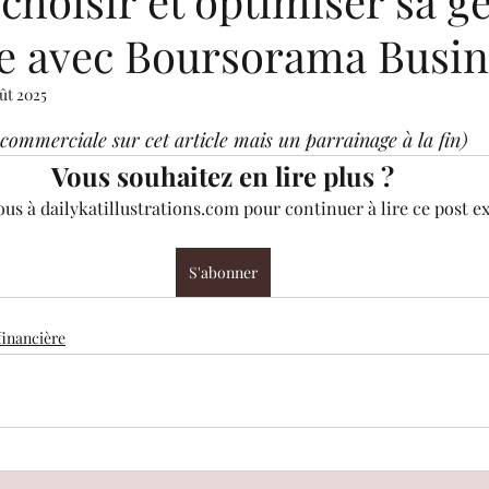
 choisir et optimiser sa g
re avec Boursorama Busin
nancière
Mastermind
Challenges créatifs
B
oût 2025
 5.
commerciale sur cet article mais un parrainage à la fin)
ec...
Presse
Surprise
Dates disponibles
Vous souhaitez en lire plus ?
s à dailykatillustrations.com pour continuer à lire ce post ex
Guide pour artistes : accès libre
S'abonner
financière