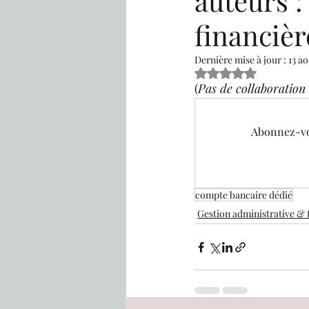
auteurs :
financiè
Gestion administrative & fi
Dernière mise à jour :
13 a
Noté NaN étoiles sur
(
Pas de collaboration 
Calendrier
Rencontre av
Abonnez-vou
Espace réservé aux Alumnis
compte bancaire dédié
Gestion administrative & 