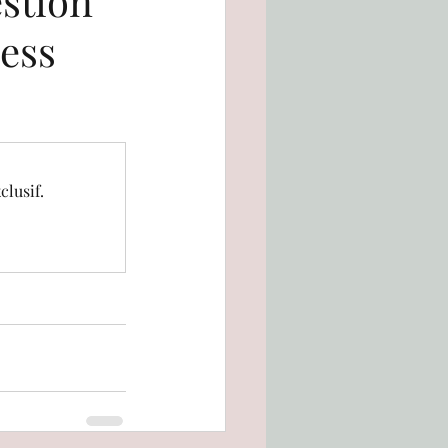
estion
ess
outique
Bee-Book
clusif.