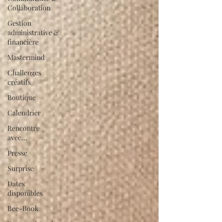
Collaboration
Gestion
administrative &
financière
Mastermind
Challenges
créatifs
Boutique
Calendrier
Rencontre
avec...
Presse
Surprise
Dates
disponibles
Bee-Book