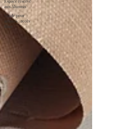
Espace réservé
aux Alumnis
Guide pour
artistes : accès
libre