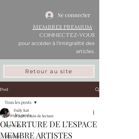
Se connecter
Membres premium
:
connectez-vous
pour accéder à l'intégralité des
articles.
Retour au site
Post
Tous les posts
Daily Kat
Tous les posts
28 janv.
2 min de lecture
OUVERTURE DE L’ESPACE
Services
MEMBRE ARTISTES
Mariage