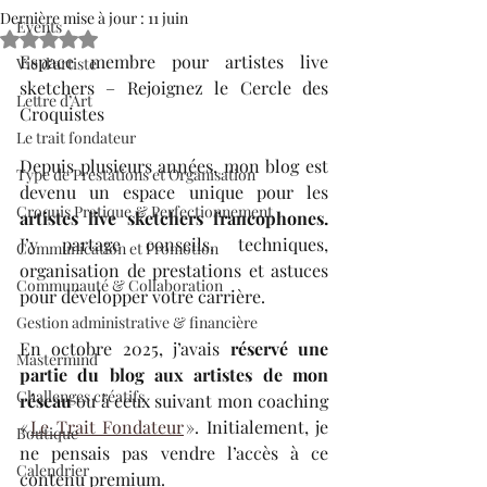
Dernière mise à jour :
11 juin
Events
Noté NaN étoiles sur 5.
Espace membre pour artistes live 
Vie d'artiste
sketchers – Rejoignez le Cercle des 
Lettre d’Art
Croquistes
Le trait fondateur
Depuis plusieurs années, mon blog est 
Type de Prestations et Organisation
devenu un espace unique pour les 
Croquis Pratique & Perfectionnement
artistes live sketchers francophones.
J’y partage conseils, techniques, 
Communication et Promotion
organisation de prestations et astuces 
Communauté & Collaboration
pour développer votre carrière.
Gestion administrative & financière
En octobre 2025, j’avais 
réservé une 
Mastermind
partie du blog aux artistes de mon 
Challenges créatifs
réseau
 ou à ceux suivant mon coaching 
« 
Le Trait Fondateur
 ». Initialement, je 
Boutique
ne pensais pas vendre l’accès à ce 
Calendrier
contenu premium. 