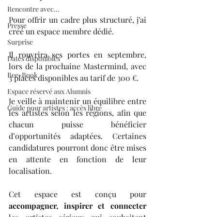
Rencontre avec...
Pour offrir un cadre plus structuré, j’ai 
Presse
créé un espace membre dédié.
Surprise
Il rouvrira ses portes en septembre, 
Dates disponibles
lors de la prochaine Mastermind, avec 
Bee-Book
3 places disponibles au tarif de 300 €.
Espace réservé aux Alumnis
Je veille à maintenir un équilibre entre 
Guide pour artistes : accès libre
les artistes selon les régions, afin que 
chacun puisse bénéficier 
d’opportunités adaptées. Certaines 
candidatures pourront donc être mises 
en attente en fonction de leur 
localisation.
Cet espace est conçu pour 
accompagner, inspirer et connecter