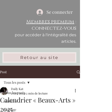
Se connecter
Membres premium
:
connectez-vous
pour accéder à l'intégralité des
articles.
Retour au site
Post
Tous les posts
Daily Kat
Tous les posts
2 oct. 2024
2 min de lecture
Calendrier « Beaux-Arts »
Services
2025
Mariage