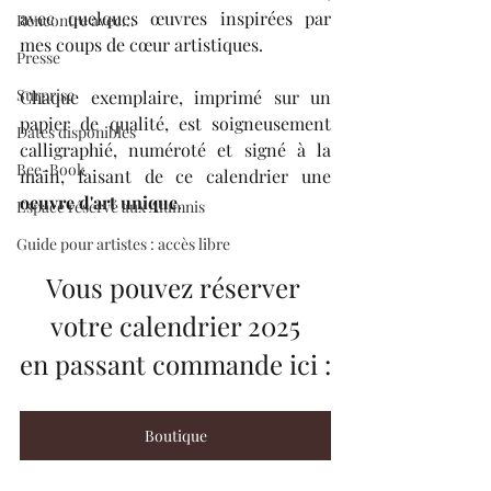
avec quelques œuvres inspirées par 
Rencontre avec...
mes coups de cœur artistiques. 
Presse
Surprise
Chaque exemplaire, imprimé sur un 
papier de qualité, est soigneusement 
Dates disponibles
calligraphié, numéroté et signé à la 
Bee-Book
main, faisant de ce calendrier une 
oeuvre d'art unique
.
Espace réservé aux Alumnis
Guide pour artistes : accès libre
Vous pouvez réserver 
votre calendrier 2025
en passant commande ici :
Boutique