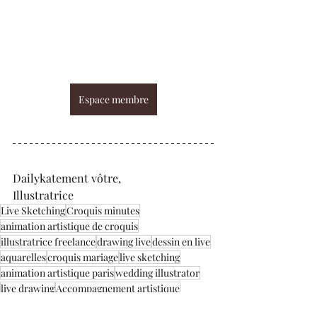
Espace membre
Dailykatement vôtre,
Illustratrice 
Live Sketching
Croquis minutes
animation artistique de croquis
illustratrice freelance
drawing live
dessin en live
aquarelles
croquis mariage
live sketching
animation artistique paris
wedding illustrator
live drawing
Accompagnement artistique
atelier créatif
formation live sketching