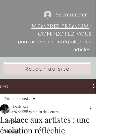
Se connecter
Membres premium
:
connectez-vous
pour accéder à l'intégralité des
articles.
Retour au site
Post
Tous les posts
Daily Kat
Tous les posts
28 oct. 2025
2 min de lecture
La place aux artistes : une
Services
évolution réfléchie
Mariage