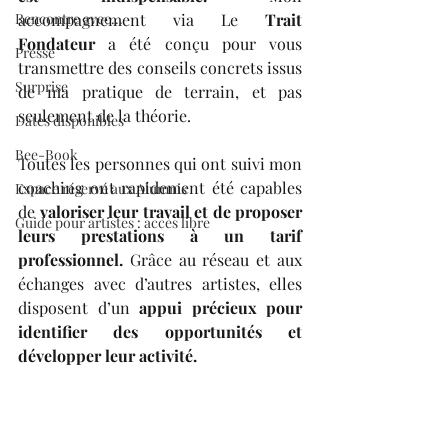
Rencontre avec...
accompagnement via Le 
Trait 
Fondateur
 a été conçu pour vous 
Presse
transmettre des conseils concrets issus 
Surprise
de ma pratique de terrain, et pas 
seulement de la théorie.
Dates disponibles
Bee-Book
Toutes les personnes qui ont suivi mon 
coaching ont rapidement été capables 
Espace réservé aux Alumnis
de 
valoriser leur travail et de proposer 
Guide pour artistes : accès libre
leurs prestations à un tarif 
professionnel. 
Grâce au réseau et aux 
échanges avec d’autres artistes, elles 
disposent d’un 
appui précieux pour 
identifier des opportunités et 
développer leur activité.