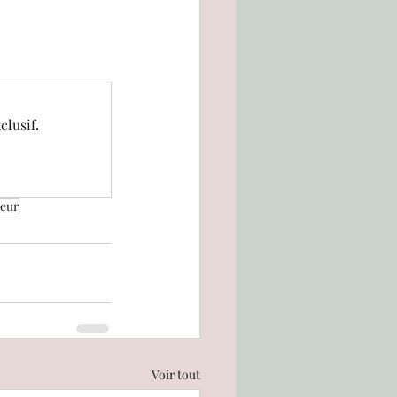
outique
clusif.
Bee-Book
teur
Voir tout