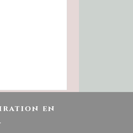
iration en
!