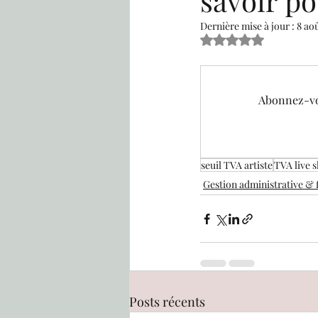
savoir po
Dernière mise à jour :
8 ao
Noté NaN étoiles sur
Gestion administrative & fi
Abonnez-vou
Calendrier
Rencontre av
Espace réservé aux Alumnis
seuil TVA artiste
TVA live 
Gestion administrative & 
Posts récents