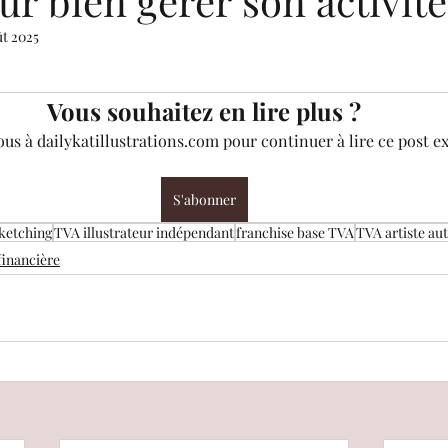
ur bien gérer son activité
ût 2025
 5.
nancière
Mastermind
Challenges créatifs
B
Vous souhaitez en lire plus ?
s à dailykatillustrations.com pour continuer à lire ce post ex
ec...
Presse
Surprise
Dates disponibles
S'abonner
Guide pour artistes : accès libre
sketching
TVA illustrateur indépendant
franchise base TVA
TVA artiste au
financière