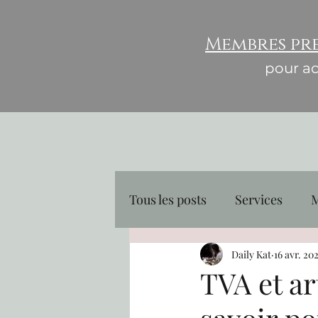
Membres pr
pour acc
Tous les posts
Services
M
Type de Prestations et Orga
Daily Kat
16 avr. 20
TVA et ar
Communication et Promoti