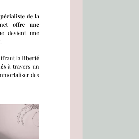
pécialiste de la 
rnet 
offre une 
e devient une 
.
frant la 
liberté 
iés
 à travers un 
parcours émotionnel. Notre carnet devient ainsi le compagnon idéal pour immortaliser des 