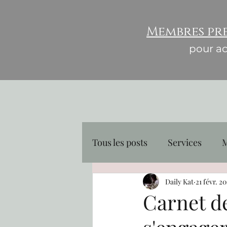
Membres pr
pour acc
Tous les posts
Services
M
Type de Prestations et Orga
Daily Kat
21 févr. 2
Carnet de
Communication et Promoti