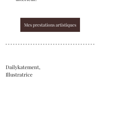
Mes prestations artistiques
Dailykatement,
Illustratrice
P.S.
Un grand merci à M. 
Bourguignon 
Sylvain
, propriétaire du 
Château de 
Santeny
, pour son accueil chaleureux 
et son enthousiasme. Il découvrait 
cette prestation pour la première fois 
et a été touché par sa portée artistique 