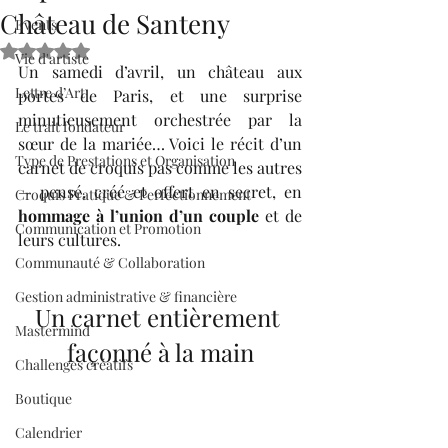
Château de Santeny
Events
Noté NaN étoiles sur 5.
Vie d'artiste
Un samedi d’avril, un château aux 
Lettre d’Art
portes de Paris, et une surprise 
minutieusement orchestrée par la 
Le trait fondateur
sœur de la mariée… Voici le récit d’un 
Type de Prestations et Organisation
carnet de croquis pas comme les autres 
— pensé, créé et offert en secret, en 
Croquis Pratique & Perfectionnement
hommage à l’union d’un couple
 et de 
Communication et Promotion
leurs cultures.
Communauté & Collaboration
Gestion administrative & financière
Un carnet entièrement 
Mastermind
façonné à la main
Challenges créatifs
Boutique
Calendrier