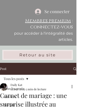
Se connecter
Membres premium
:
connectez-vous
pour accéder à l'intégralité des
articles.
Retour au site
Post
Tous les posts
Daily Kat
Tous les posts
23 avr. 2025
3 min de lecture
Carnet de mariage : une
Services
surprise illustrée au
Mariage