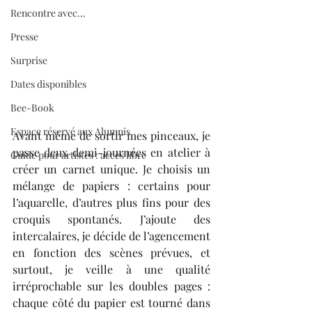
Rencontre avec...
Presse
Surprise
Dates disponibles
Bee-Book
Espace réservé aux Alumnis
Avant même de sortir mes pinceaux, je 
passe deux demi-journées en atelier à 
Guide pour artistes : accès libre
créer un carnet unique. Je choisis un 
mélange de papiers : certains pour 
l’aquarelle, d’autres plus fins pour des 
croquis spontanés. J’ajoute des 
intercalaires, je décide de l’agencement 
en fonction des scènes prévues, et 
surtout, je veille à une qualité 
irréprochable sur les doubles pages : 
chaque côté du papier est tourné dans 