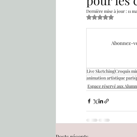
pour les
Dernière mise à jour :
11 ma
Noté NaN étoiles sur
Gestion administrative & fi
Abonnez-vou
Calendrier
Rencontre av
Espace réservé aux Alumnis
Live Sketching
Croquis mi
animation artistique paris
Espace réservé aux Alumn
Posts récents