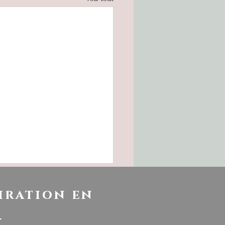
iration en
!