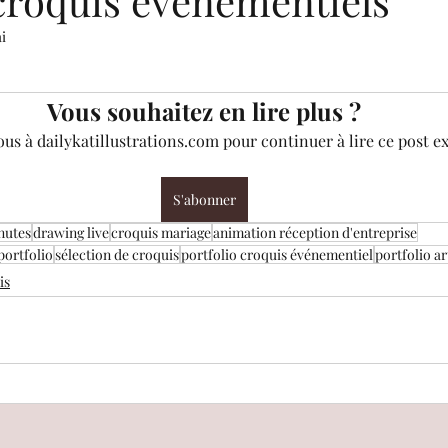
 croquis événementiels
i
 5.
nancière
Mastermind
Challenges créatifs
B
Vous souhaitez en lire plus ?
s à dailykatillustrations.com pour continuer à lire ce post ex
ec...
Presse
Surprise
Dates disponibles
S'abonner
Guide pour artistes : accès libre
nutes
drawing live
croquis mariage
animation réception d'entreprise
portfolio
sélection de croquis
portfolio croquis événementiel
portfolio a
is