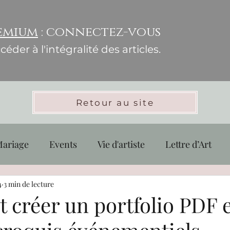
emium
: connectez-vous
éder à l'intégralité des articles.
Retour au site
ariage
Events
Vie d'artiste
Lettre d’Art
nisation
4
3 min de lecture
Croquis Pratique & Perfectionnement
créer un portfolio PDF e
on
Communauté & Collaboration