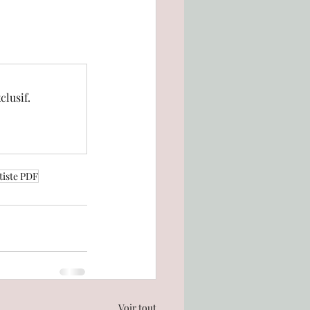
outique
clusif.
Bee-Book
rtiste PDF
Voir tout