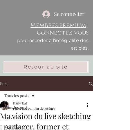
Se connecter
Membres premium
:
connectez-vous
pour accéder à l'intégralité des
articles.
Retour au site
Post
Tous les posts
Daily Kat
Tous les posts
1 nov. 2025
4 min de lecture
Ma vision du live sketching
Services
: partager, former et
Mariage