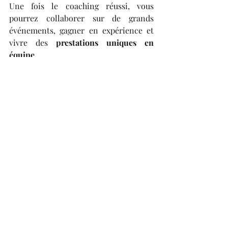
Une fois le coaching réussi, vous 
pourrez collaborer sur de grands 
événements, gagner en expérience et 
vivre des 
prestations uniques en 
équipe.
Découvrir mon coaching
Dailykatement vôtre,
Illustratrice 
Live Sketching
Croquis minutes
animation artistique de croquis
illustratrice freelance
drawing live
dessin en live
aquarelles
fashion illustration