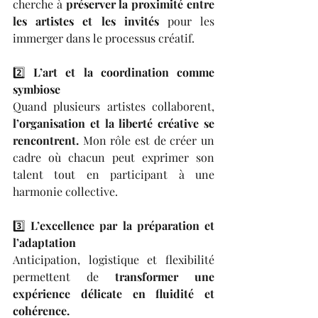
cherche à 
préserver la proximité entre 
les artistes et les invités
 pour les 
immerger dans le processus créatif.
2️⃣ 
L’art et la coordination comme 
symbiose
Quand plusieurs artistes collaborent, 
l’organisation et la liberté créative se 
rencontrent. 
Mon rôle est de créer un 
cadre où chacun peut exprimer son 
talent tout en participant à une 
harmonie collective.
3️⃣ 
L’excellence par la préparation et 
l’adaptation
Anticipation, logistique et flexibilité 
permettent de 
transformer une 
expérience délicate en fluidité et 
cohérence.