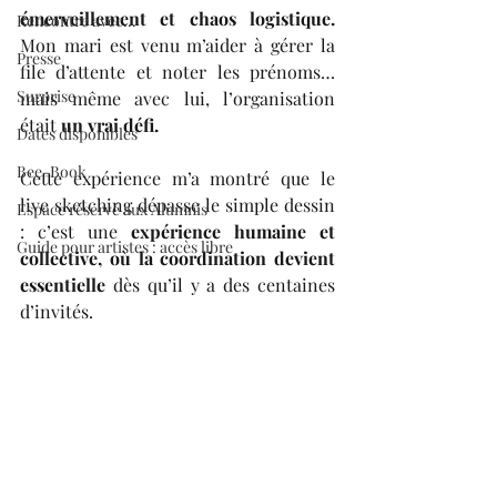
émerveillement et chaos logistique.
Rencontre avec...
Mon mari est venu m’aider à gérer la 
Presse
file d’attente et noter les prénoms… 
Surprise
mais même avec lui, l’organisation 
était 
un vrai défi.
Dates disponibles
Bee-Book
Cette expérience m’a montré que le 
live sketching dépasse le simple dessin 
Espace réservé aux Alumnis
: c’est une 
expérience humaine et 
Guide pour artistes : accès libre
collective, où la coordination devient 
essentielle
 dès qu’il y a des centaines 
d’invités.