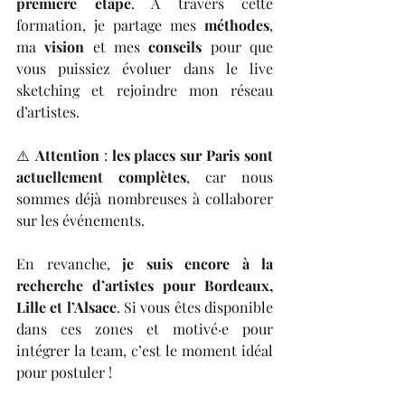
première étape
. À travers cette 
formation, je partage mes 
méthodes
, 
ma 
vision
 et mes 
conseils
 pour que 
vous puissiez évoluer dans le live 
sketching et rejoindre mon réseau 
d’artistes.
⚠️ 
Attention
 : 
les places sur Paris sont 
actuellement complètes
, car nous 
sommes déjà nombreuses à collaborer 
sur les événements.
En revanche, 
je suis encore à la 
recherche d’artistes pour Bordeaux, 
Lille et l’Alsace
. Si vous êtes disponible 
dans ces zones et motivé·e pour 
intégrer la team, c’est le moment idéal 
pour postuler !