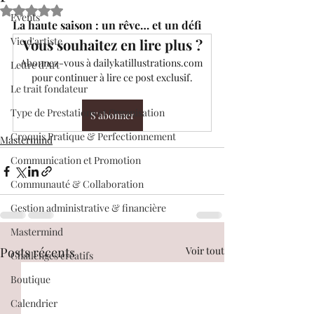
Noté NaN étoiles sur 5.
Events
La haute saison : un rêve… et un défi
Vie d'artiste
Vous souhaitez en lire plus ?
Abonnez-vous à dailykatillustrations.com 
Lettre d’Art
pour continuer à lire ce post exclusif.
Le trait fondateur
Type de Prestations et Organisation
S'abonner
Croquis Pratique & Perfectionnement
Mastermind
Communication et Promotion
Communauté & Collaboration
Gestion administrative & financière
Mastermind
Posts récents
Voir tout
Challenges créatifs
Boutique
Calendrier