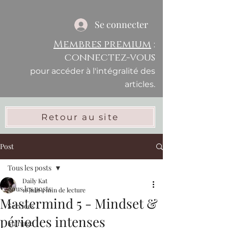
Se connecter
Membres premium
:
connectez-vous
pour accéder à l'intégralité des
articles.
Retour au site
Post
Tous les posts
Daily Kat
Tous les posts
16 juin
4 min de lecture
Mastermind 5 - Mindset &
Services
périodes intenses
Mariage