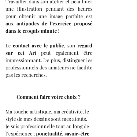
Travailler dans son atelier et peaufiner 
une illustration pendant des heures 
pour obtenir une image parfaite est 
aux antipodes de l’exercice proposé 
dans le croquis minute
 ! 
Le 
contact avec le public
, son 
regard 
sur cet Art
 peut également être 
impressionnant. De plus, distinguer les 
professionnels des amateurs ne facilite 
pas les recherches.
Comment faire votre choix ? 
Ma touche artistique, ma créativité, le 
style de mes dessins sont mes atouts. 
Je suis professionnelle tout au long de 
l’expérience : 
ponctualité
, 
savoir-être