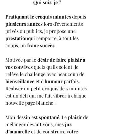
Qui suis-je ? 
Pratiquant le croquis minutes
 depuis 
plusieurs années
 lors d'événements 
privés ou publics, je propose une 
prestation
qui remporte, à tout les 
coups, un 
franc succès
. 
Motivée par le 
désir de faire plaisir à 
vos convives
 quels qu'ils soient, je 
relève le challenge avec beaucoup de 
bienveillance
 et d'
humour
 parfois. 
Réaliser un petit croquis de 5 minutes 
est un défi qui me fait vibrer à chaque 
nouvelle page blanche ! 
Mon dessin est 
spontané
. Le 
plaisir
 de 
mélanger devant vous, mes 
jus 
d’aquarelle
 et de construire votre 