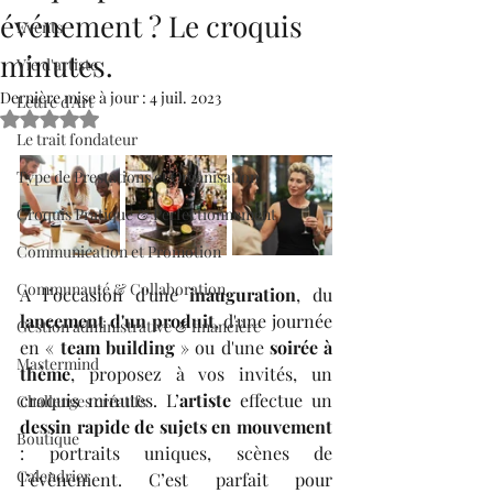
événement ? Le croquis
Events
minutes.
Vie d'artiste
Dernière mise à jour :
4 juil. 2023
Lettre d’Art
Noté NaN étoiles sur 5.
Le trait fondateur
Type de Prestations et Organisation
Croquis Pratique & Perfectionnement
Communication et Promotion
Communauté & Collaboration
A l’occasion d'une 
inauguration
, du 
lancement d'un produit
, d'une journée 
Gestion administrative & financière
en « 
team building
 » ou d'une 
soirée à 
Mastermind
thème
, proposez à vos invités, un 
croquis minutes. L’
artiste
 effectue un 
Challenges créatifs
dessin rapide de sujets en mouvement
Boutique
: portraits uniques, scènes de 
Calendrier
l’évènement. C’est parfait pour 