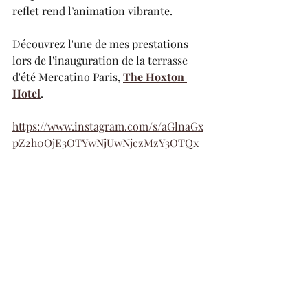
reflet rend l’animation vibrante. 
Découvrez l'une de mes prestations 
lors de l'inauguration de la terrasse 
d'été Mercatino Paris, 
The Hoxton 
Hotel
.
https://www.instagram.com/s/aGlnaGx
pZ2h0OjE3OTYwNjUwNjczMzY3OTQx