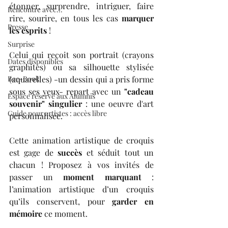
étonner, surprendre, intriguer, faire 
Rencontre avec...
rire, sourire, en tous les cas 
marquer 
Presse
les esprits
 ! 
Surprise
Celui qui reçoit son portrait (crayons 
Dates disponibles
graphites) ou sa silhouette stylisée 
Bee-Book
(aquarelles) -un dessin qui a pris forme 
sous ses yeux- repart avec un 
"cadeau 
Espace réservé aux Alumnis
souvenir" singulier 
: une oeuvre d'art 
Guide pour artistes : accès libre
personnalisée.
Cette animation artistique de croquis 
est gage de 
succès
 et séduit tout un 
chacun ! Proposez à vos invités de 
passer un 
moment marquant
 : 
l’animation artistique d’un croquis 
qu’ils conservent, pour 
garder en 
mémoire 
ce moment.