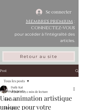
Se connecter
Membres premium
:
connectez-vous
pour accéder à l'intégralité des
articles.
Retour au site
Post
Tous les posts
Daily Kat
Tous les posts
18 juin 2023
2 min de lecture
Une animation artistique
Services
unique pour votre
Mariage