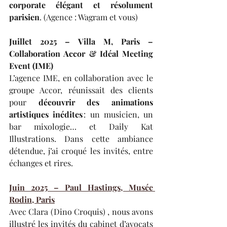
corporate élégant et résolument 
parisien
. (Agence : Wagram et vous)
Juillet 2025 – Villa M, Paris – 
Collaboration Accor & Idéal Meeting 
Event (IME)
L’agence IME, en collaboration avec le 
groupe Accor, réunissait des clients 
pour 
découvrir des animations 
artistiques inédites
 : un musicien, un 
bar mixologie… et Daily Kat 
Illustrations. Dans cette ambiance 
détendue, j’ai croqué les invités, entre 
échanges et rires.
Juin 2025 – Paul Hastings, Musée 
Rodin, Paris
Avec Clara (Dino Croquis) , nous avons 
illustré les invités du cabinet d’avocats 