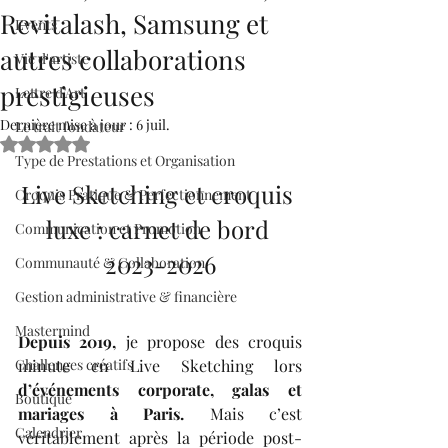
Revitalash, Samsung et
Events
autres collaborations
Vie d'artiste
prestigieuses
Lettre d’Art
Dernière mise à jour :
6 juil.
Le trait fondateur
Noté NaN étoiles sur 5.
Type de Prestations et Organisation
Live Sketching et croquis 
Croquis Pratique & Perfectionnement
luxe : carnet de bord 
Communication et Promotion
2023-2026
Communauté & Collaboration
Gestion administrative & financière
Mastermind
Depuis 2019,
 je propose des croquis 
Challenges créatifs
minute en Live Sketching lors 
d’événements corporate, galas et 
Boutique
mariages à Paris.
 Mais c’est 
Calendrier
véritablement après la période post-