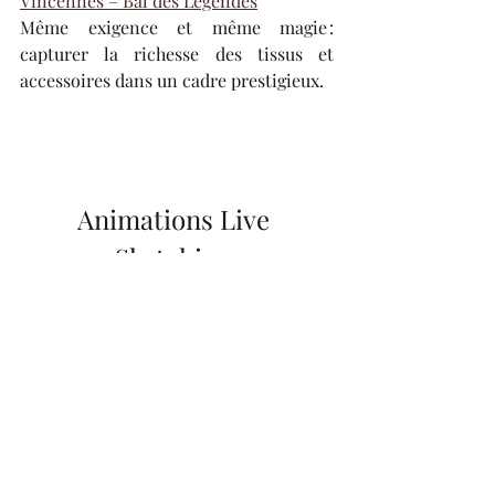
Vincennes – Bal des Légendes
Même exigence et même magie : 
capturer la richesse des tissus et 
accessoires dans un cadre prestigieux.
Animations Live 
Sketching 
professionnelles – 2023
Mai 2023 – The Hoxton, Paris – 
Mercatino
Ambiance marché sicilien pour 
l’ouverture de terrasse
 : 80 invités 
croqués en quelques heures dans un 
tourbillon estival.