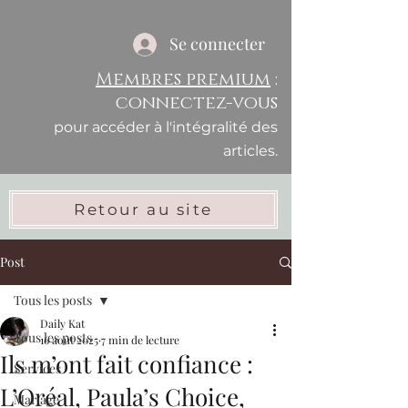
Se connecter
Membres premium
:
connectez-vous
pour accéder à l'intégralité des
articles.
Retour au site
Post
Tous les posts
Daily Kat
Tous les posts
16 août 2025
7 min de lecture
Ils m’ont fait confiance :
Services
L’Oréal, Paula’s Choice,
Mariage