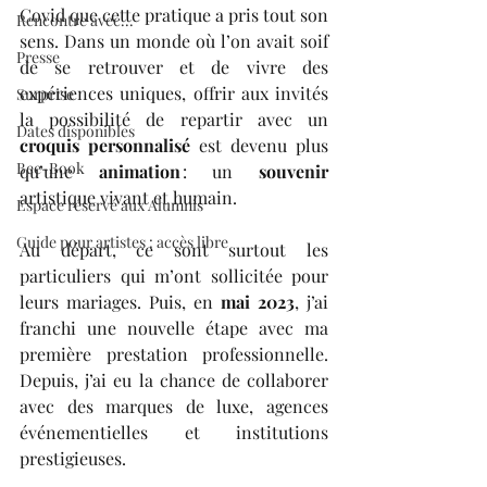
Covid que cette pratique a pris tout son 
Rencontre avec...
sens. Dans un monde où l’on avait soif 
Presse
de se retrouver et de vivre des 
expériences uniques, offrir aux invités 
Surprise
la possibilité de repartir avec un 
Dates disponibles
croquis personnalisé
 est devenu plus 
Bee-Book
qu’une 
animation
 : un 
souvenir
artistique vivant et humain.
Espace réservé aux Alumnis
Guide pour artistes : accès libre
Au départ, ce sont surtout les 
particuliers qui m’ont sollicitée pour 
leurs mariages. Puis, en 
mai 2023
, j’ai 
franchi une nouvelle étape avec ma 
première prestation professionnelle. 
Depuis, j’ai eu la chance de collaborer 
avec des marques de luxe, agences 
événementielles et institutions 
prestigieuses.