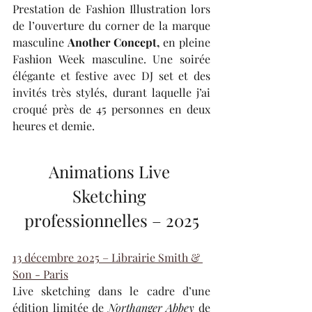
Prestation de Fashion Illustration lors 
de l’ouverture du corner de la marque 
masculine 
Another Concept,
 en pleine 
Fashion Week masculine. Une soirée 
élégante et festive avec DJ set et des 
invités très stylés, durant laquelle j’ai 
croqué près de 45 personnes en deux 
heures et demie.
Animations Live 
Sketching 
professionnelles – 2025
13 décembre 2025 – Librairie Smith & 
Son - Paris
Live sketching dans le cadre d’une 
édition limitée de 
Northanger Abbey 
de 