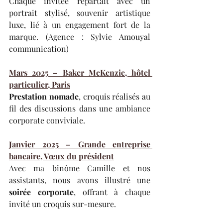
Chaque invitée repartait avec un 
portrait stylisé, souvenir artistique 
luxe, lié à un engagement fort de la 
marque. (Agence : Sylvie Amouyal 
communication)
Mars 2025 – Baker McKenzie, hôtel 
particulier, Paris
Prestation nomade
, croquis réalisés au 
fil des discussions dans une ambiance 
corporate conviviale.
Janvier 2025 – Grande entreprise 
bancaire, Vœux du président
Avec ma binôme Camille et nos 
assistants, nous avons illustré une 
soirée corporate
, offrant à chaque 
invité un croquis sur-mesure.