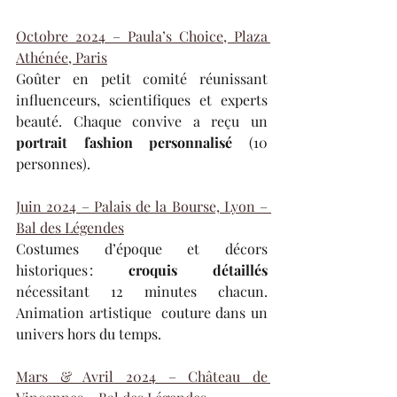
Octobre 2024 – Paula’s Choice, Plaza 
Athénée, Paris
Goûter en petit comité réunissant 
influenceurs, scientifiques et experts 
beauté. Chaque convive a reçu un 
portrait fashion personnalisé
 (10 
personnes).
Juin 2024 – Palais de la Bourse, Lyon – 
Bal des Légendes
Costumes d’époque et décors 
historiques : 
croquis détaillés
nécessitant 12 minutes chacun. 
Animation artistique  couture dans un 
univers hors du temps.
Mars & Avril 2024 – Château de 